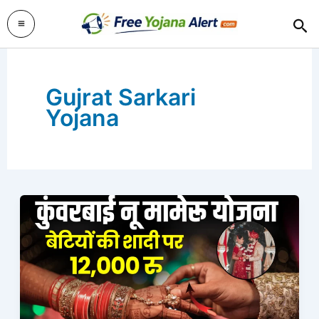
Skip
Sea
to
content
Gujrat Sarkari
Yojana