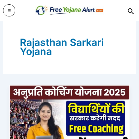
Skip
Sea
to
content
Rajasthan Sarkari
Yojana