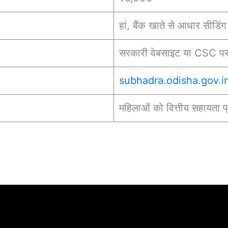
हां, बैंक खाते से आधार सीडि
सरकारी वेबसाइट या CSC पर 
subhadra.odisha.gov.i
महिलाओं को वित्तीय सहायता प