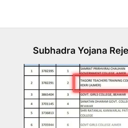
Skip
to
content
Subhadra Yojana Rejec