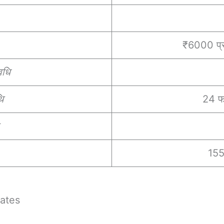
₹6000 प्रत
वधि
ि
24 फ
155
ates