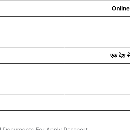
Onlin
एक देश से
quired Documents For Apply Passport