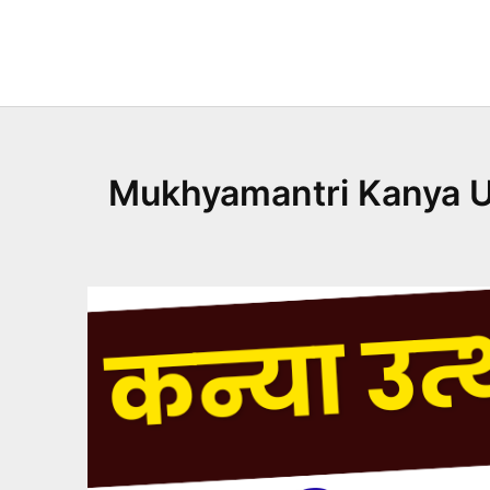
Skip
to
content
Mukhyamantri Kanya Uttha