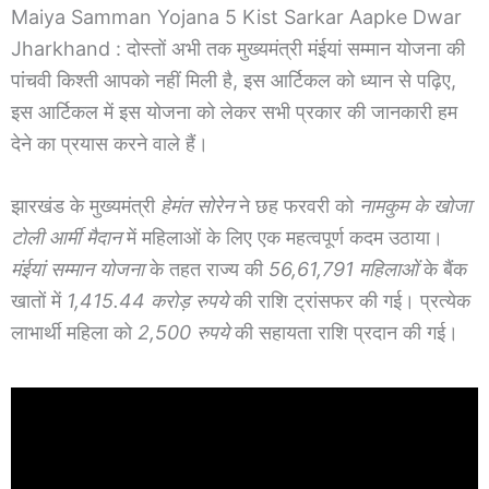
Maiya Samman Yojana 5 Kist Sarkar Aapke Dwar
Jharkhand : दोस्तों अभी तक मुख्यमंत्री मंईयां सम्मान योजना की
पांचवी किश्ती आपको नहीं मिली है, इस आर्टिकल को ध्यान से पढ़िए,
इस आर्टिकल में इस योजना को लेकर सभी प्रकार की जानकारी हम
देने का प्रयास करने वाले हैं।
झारखंड के मुख्यमंत्री
हेमंत सोरेन
ने छह फरवरी को
नामकुम के खोजा
टोली आर्मी मैदान
में महिलाओं के लिए एक महत्वपूर्ण कदम उठाया।
मंईयां सम्मान योजना
के तहत राज्य की
56,61,791 महिलाओं
के बैंक
खातों में
1,415.44 करोड़ रुपये
की राशि ट्रांसफर की गई। प्रत्येक
लाभार्थी महिला को
2,500 रुपये
की सहायता राशि प्रदान की गई।