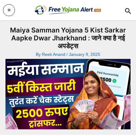
Skip
Sea
to
content
Maiya Samman Yojana 5 Kist Sarkar
Aapke Dwar Jharkhand : जाने क्या है नई
अपडेट्स
By
Reeti Anand
/
January 9, 2025