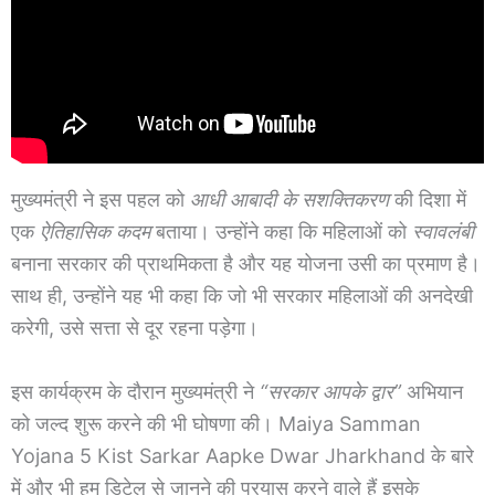
मुख्यमंत्री ने इस पहल को
आधी आबादी के सशक्तिकरण
की दिशा में
एक
ऐतिहासिक कदम
बताया। उन्होंने कहा कि महिलाओं को
स्वावलंबी
बनाना सरकार की प्राथमिकता है और यह योजना उसी का प्रमाण है।
साथ ही, उन्होंने यह भी कहा कि जो भी सरकार महिलाओं की अनदेखी
करेगी, उसे सत्ता से दूर रहना पड़ेगा।
इस कार्यक्रम के दौरान मुख्यमंत्री ने
“सरकार आपके द्वार”
अभियान
को जल्द शुरू करने की भी घोषणा की। Maiya Samman
Yojana 5 Kist Sarkar Aapke Dwar Jharkhand के बारे
में और भी हम डिटेल से जानने की प्रयास करने वाले हैं इसके