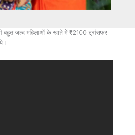
ुत जल्द महिलाओं के खाते में ₹2100 ट्रांसफर
थे।