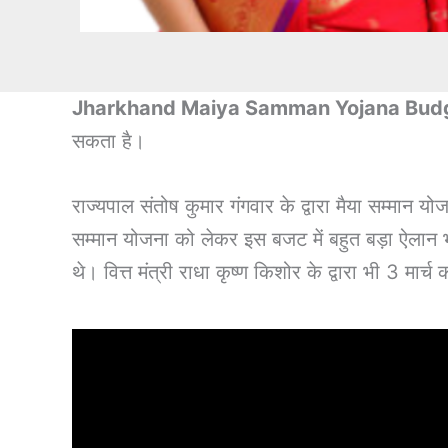
Jharkhand Maiya Samman Yojana Budg
सकता है।
राज्यपाल संतोष कुमार गंगवार के द्वारा मैया सम्मान 
सम्मान योजना को लेकर इस बजट में बहुत बड़ा ऐलान 
थे। वित्त मंत्री राधा कृष्ण किशोर के द्वारा भ