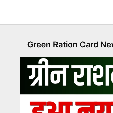
Skip
to
content
Green Ration Card New Ru