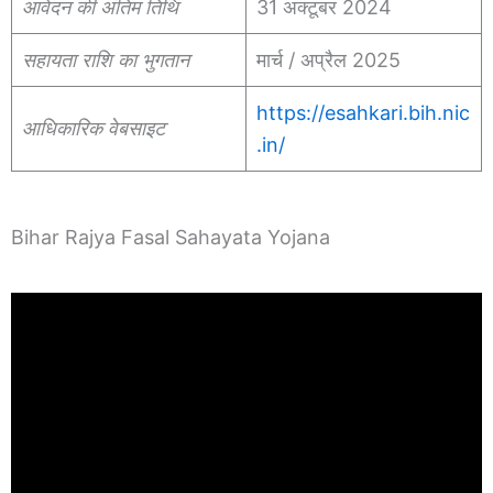
आवेदन की अंतिम तिथि
31 अक्टूबर 2024
सहायता राशि का भुगतान
मार्च / अप्रैल 2025
https://esahkari.bih.nic
आधिकारिक वेबसाइट
.in/
Bihar Rajya Fasal Sahayata Yojana