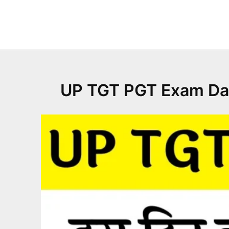
Skip
to
content
UP TGT PGT Exam Date 2024