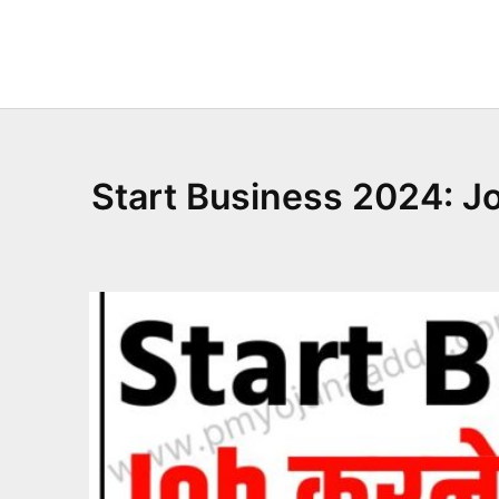
Skip
to
content
Start Business 2024: Job क