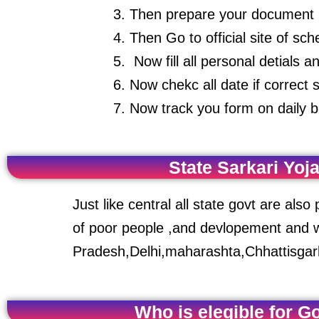
Then prepare your document r
Then Go to official site of sc
Now fill all personal detials 
Now chekc all date if correct 
Now track you form on daily ba
State Sarkari Yoj
Just like central all state govt are al
of poor people ,and devlopement and wa
Pradesh,Delhi,maharashta,Chhattisga
Who is elegible for 