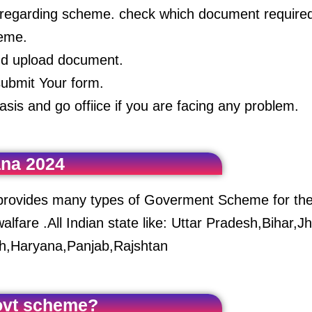
egarding scheme. check which document required 
heme.
and upload document.
submit Your form.
sis and go offiice if you are facing any problem.
ana 2024
so provides many types of Goverment Scheme for thei
lfare .All Indian state like: Uttar Pradesh,Bihar
rh,Haryana,Panjab,Rajshtan
Govt scheme?