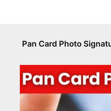
Skip
to
content
Pan Card Photo Signature Ch