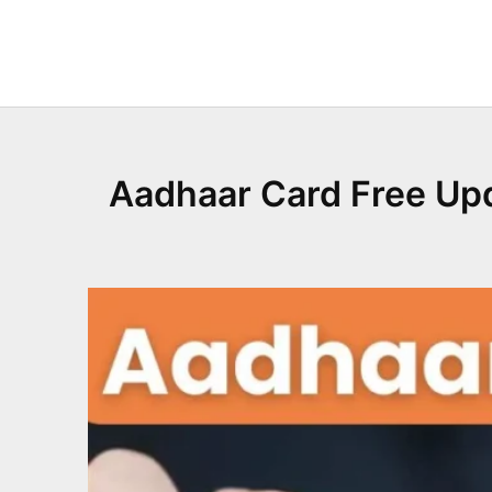
Skip
to
content
Aadhaar Card Free Update:14